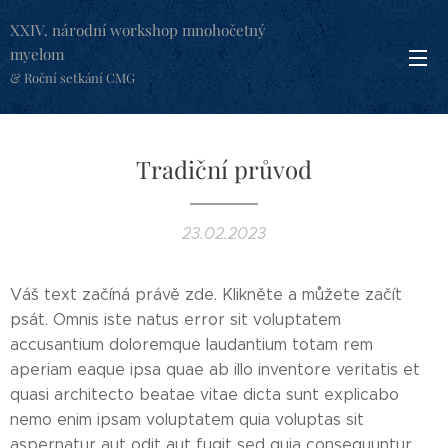
XXIV. národní workshop mnohočetný
myelom
& Roční setkání CMG
Tradiční průvod
23.02.2023
Váš text začíná právě zde. Klikněte a můžete začít
psát. Omnis iste natus error sit voluptatem
accusantium doloremque laudantium totam rem
aperiam eaque ipsa quae ab illo inventore veritatis et
quasi architecto beatae vitae dicta sunt explicabo
nemo enim ipsam voluptatem quia voluptas sit
aspernatur aut odit aut fugit sed quia consequuntur