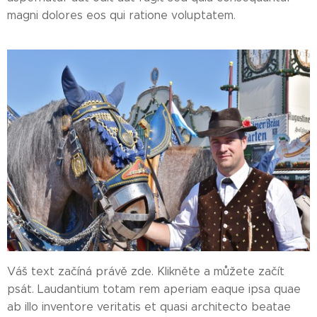
magni dolores eos qui ratione voluptatem.
Váš text začíná právě zde. Klikněte a můžete začít
psát. Laudantium totam rem aperiam eaque ipsa quae
ab illo inventore veritatis et quasi architecto beatae