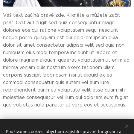
Váš text začíná právě zde. Klikněte a můžete začít
psát. Odit aut fugit sed quia consequuntur magni
dolores eos qui ratione voluptatem sequi nesciunt
neque porro quisquam est qui dolorem ipsum quia
dolor sit amet consectetur adipisci velit sed quia non
numquam eius modi tempora incidunt ut labore et
dolore magnam aliquam quaerat voluptatem ut enim ad
minima veniam quis nostrum exercitationem ullam
corporis suscipit laboriosam nisi ut aliquid ex ea
commodi consequatur quis autem vel eum iure
reprehenderit qui in ea voluptate velit esse quam nihil
molestiae consequatur vel illum qui dolorem eum fugiat
quo voluptas nulla pariatur at vero eos et accusamus.
Share
Používáme cookies, abychom zajistili správné fungování a