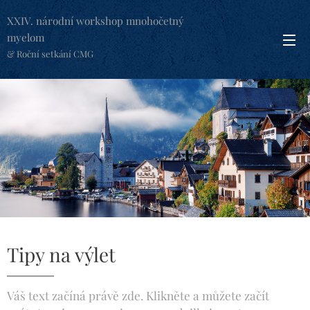
XXIV. národní workshop mnohočetný
myelom
& Roční setkání CMG
Tipy na výlet
Váš text začíná právě zde. Klikněte a můžete začít